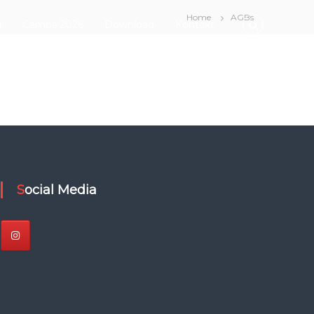
Home
AGBs
g
Camps 2026
Download
Kontakt
Social Media