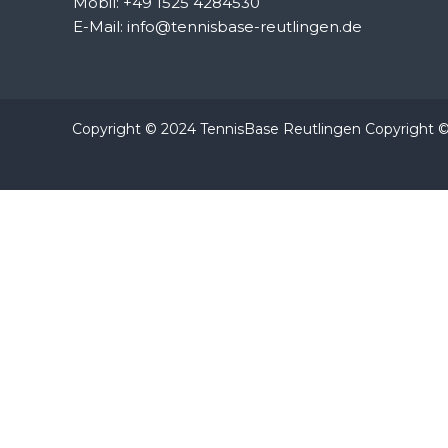
Mobil: +49 1525 4284530
E-Mail: info@tennisbase-reutlingen.de
Copyright © 2024 TennisBase Reutlingen Copyright 