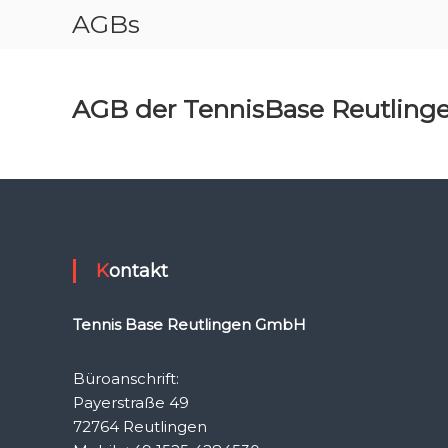
Z
AGBs
u
r
ü
c
AGB der TennisBase Reutlin
k
z
u
m
I
n
h
a
Kontakt
l
t
Tennis Base Reutlingen GmbH
Büroanschrift:
Payerstraße 49
72764 Reutlingen